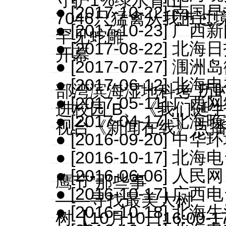
守护1%绿水青山
● [2017-10-22
7046只猛禽从我市过
● [2017-10-23
罕见蛇雕
● [2017-08-22]
开幕
● [2017-07-27]
● [2017-06-12]
部湾滨海湿地科考 历时
● [2017-05-11
进校园 B、《我们诞
● [2017-04-17]
视台《新闻在线》点播地
● [2016-09-20
● [2016-10-17]
● [2016-06-06]
鹰节”那些事
● [2016-10-17]
——寻找最美大树
● [2016-10-18
树【10月10日16:00-1